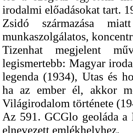
irodalmi előadásokat tart. 
Zsidó származása miatt
munkaszolgálatos, koncentr
Tizenhat megjelent mű
legismertebb: Magyar iroda
legenda (1934), Utas és ho
ha az ember él, akkor mé
Világirodalom története (19
Az 591.
GCGlo
geoláda
a F
elnevezett emlékhelyhez.