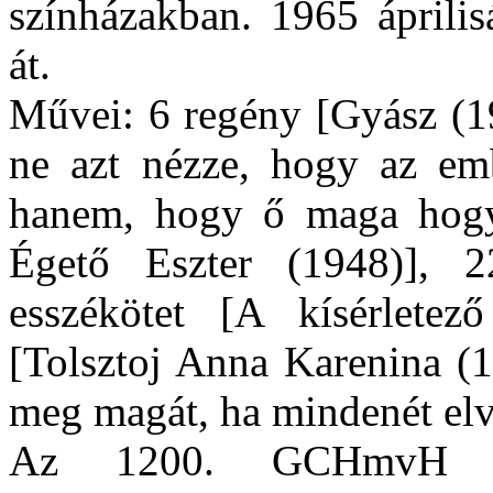
színházakban. 1965
áprili
át.
Művei: 6 regény [Gyász (19
ne azt nézze, hogy az emb
hanem, hogy ő maga hogy
Égető Eszter (1948)], 2
esszékötet [A kísérletez
[Tolsztoj Anna
Karenina
(1
meg magát, ha mindenét elv
Az 1200.
GCHmvH