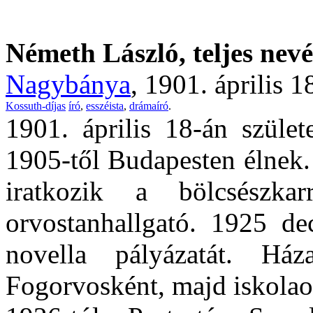
Németh László, teljes nev
Nagybánya
, 1901. április 
Kossuth-díjas
író
,
esszéista
,
drámaíró
.
1901. április 18-án szület
1905-től Budapesten élnek.
iratkozik a bölcsészk
orvostanhallgató. 1925 d
novella pályázatát. Há
Fogorvosként, majd iskolaor