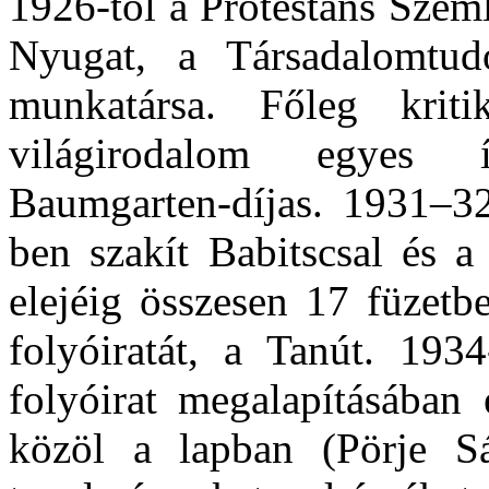
1926-tól a Protestáns Szeml
Nyugat, a Társadalomtu
munkatársa. Főleg kri
világirodalom egyes í
Baumgarten-díjas. 1931–32
ben szakít Babitscsal és a
elejéig összesen 17 füzetb
folyóiratát, a Tanút. 193
folyóirat megalapításában 
közöl a lapban (
Pörje
Sán