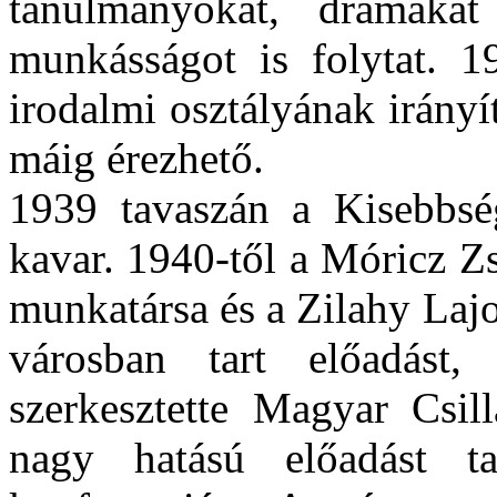
tanulmányokat, drámákat 
munkásságot is folytat. 
irodalmi osztályának irány
máig érezhető.
1939 tavaszán a
Kisebbs
kavar. 1940-től a Móricz Z
munkatársa és a
Zilahy
Lajo
városban tart előadás
szerkesztette Magyar Csil
nagy hatású előadást ta