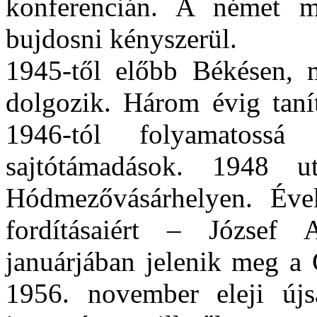
konferencián. A német m
bujdosni kényszerül.
1945-től előbb Békésen, 
dolgozik. Három évig taní
1946-tól folyamatossá
sajtótámadások. 1948 u
Hódmezővásárhelyen. Évek
fordításaiért – József A
januárjában jelenik meg a 
1956. november eleji újs