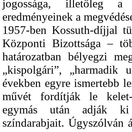
jogossága, illetőleg a
eredményeinek a megvédése
1957-ben Kossuth-díjjal 
Központi Bizottsága – töb
határozatban bélyegzi meg
„kispolgári”, „harmadik u
években egyre ismertebb l
művét fordítják le kelet
egymás után adják ki t
színdarabjait. Úgyszólván