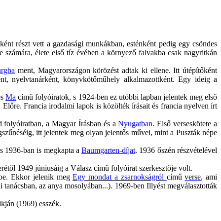
ekként részt vett a gazdasági munkákban, esténként pedig egy csöndes
ette számára, élete első tíz évében a környező falvakba csak nagyritkán
rgba
ment, Magyarországon körözést adtak ki ellene. Itt útépítőként
nt, nyelvtanárként,
könyvkötőműhely
alkalmazottként. Egy ideig a
és
Ma
című folyóiratok, s 1924-ben ez utóbbi lapban jelentek meg első
Előre. Francia irodalmi lapok is közölték írásait és francia nyelven írt
 folyóiratban, a Magyar Írásban és a
Nyugat
ban
. Első verseskötete a
zűnéséig, itt jelentek meg olyan jelentős művei, mint a Puszták népe
és 1936-ban is megkapta a
Baumgarten-díjat
. 1936 őszén részvételével
rétől 1949 júniusáig a Válasz című folyóirat szerkesztője volt.
tébe. Ekkor jelenik meg
Egy mondat a zsarnokságról
című
verse
, ami
 tanácsban, az anya mosolyában...)
. 1969-ben Illyést megválasztották
ikján (1969) esszék.