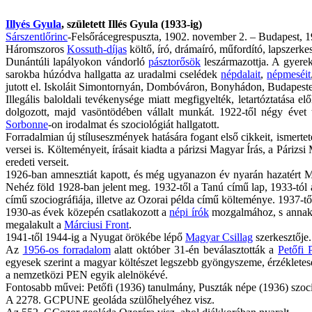
Illyés Gyula
, született Illés Gyula (1933-ig)
Sárszentlőrinc
-Felsőrácegrespuszta
, 1902. november 2. – Budapest, 19
Háromszoros
Kossuth-díjas
költő, író, drámaíró, műfordító, lapszerke
Dunántúli lapályokon vándorló
pásztorősök
leszármazottja. A gyerek
sarokba húzódva hallgatta az uradalmi cselédek
népdalait
,
népmeséit
jutott el. Iskoláit Simontornyán, Dombóváron, Bonyhádon, Budapesten
Illegális baloldali tevékenysége miatt megfigyelték, letartóztatása 
dolgozott, majd vasöntödében vállalt munkát. 1922-től négy évet 
Sorbonne
-on irodalmat és szociológiát hallgatott.
Forradalmian új stíluseszmények hatására fogant első cikkeit, ismerte
versei is. Költeményeit, írásait kiadta a párizsi Magyar Írás, a Párizs
eredeti verseit.
1926-ban amnesztiát kapott, és még ugyanazon év nyarán hazatért M
Nehéz föld 1928-ban jelent meg. 1932-től a Tanú című lap, 1933-tól 
című szociográfiája, illetve az Ozorai példa című költeménye. 1937-tő
1930-as évek közepén csatlakozott a
népi írók
mozgalmához, s annak 
megalakult a
Márciusi Front
.
1941-től 1944-ig a Nyugat örökébe lépő
Magyar Csillag
szerkesztője
Az
1956-os forradalom
alatt október 31-én beválasztották a
Petőfi 
egyesek szerint a magyar költészet legszebb gyöngyszeme, érzékletesen
a nemzetközi PEN egyik alelnökévé.
Fontosabb művei: Petőfi (1936) tanulmány, Puszták népe (1936) szo
A 2278. GCPUNE
geoláda
szülőhelyéhez visz.