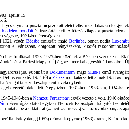
83. április 15.
sztő.
 Illyés Gyula a puszta megszokott életét élte: mezítlábas cselédgyer
,
hiedelemmondáit
és igaztörténeteit. A létező világot a puszta jelent
 végezte, 1921-ben érettségizett.
elől 1921 végén
Bécsbe
emigrált, majd
Berlinbe
, onnan pedig
Luxembu
töltött el
Párizsba
n, dolgozott bányászként, kikötői rakodómunkáské
téseit és fordításait 1923–1925-ben közölték a Bécsben szerkesztett Ék 
i Munkás és a Párizsi Magyar Újság, az amerikai egyesült államokbeli Új 
agyarországra. Publikált a
Dokumentum
, majd
Munka
című avantgárd
a Debreceni káté, 1934-től a
Válasz
munkatársa lett annak 1938-as megs
l a Nyugat társszerkesztőjeként tevékenykedett.
egyik vezető alakja lett. Négy ízben, 1931-ben, 1933-ban, 1934-ben 
. 1945-1946-ban a
Nemzeti Parasztpárt
egyik vezetője volt. 1946 októbe
Párt
néven újjáalakított egykori Nemzeti Parasztpárt Irányító Testüle
 mutatja be a diktatúrát (.
..
mert
zsarnokság van az óvodákban, az apai
ciográfia, Fáklyaláng (1953) dráma, Kegyenc (1963) dráma,
Kháron
lad